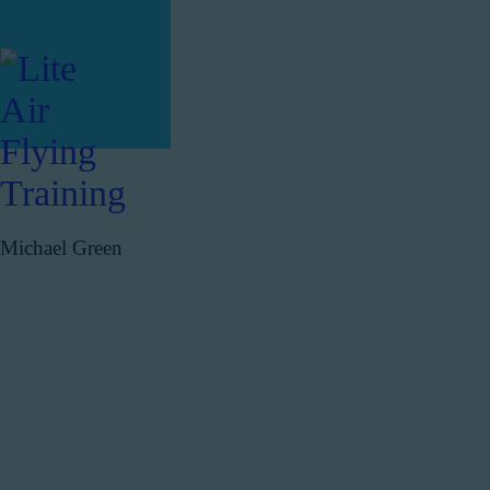
A
R
C
F
Michael Green
C